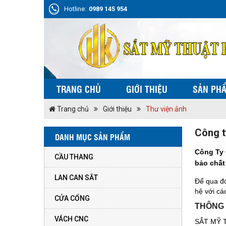
Hotline:
0989 145 954
TRANG CHỦ
GIỚI THIỆU
SẢN PH
Trang chủ
Giới thiệu
Thư viện ảnh
Công t
DANH MỤC SẢN PHẨM
Công Ty 
CẦU THANG
bảo chất
LAN CAN SẮT
Để qua đó
hệ với cá
CỬA CỔNG
THÔNG 
VÁCH CNC
SẮT MỸ 