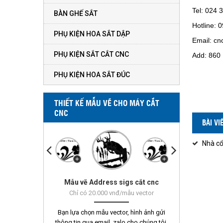
Tel: 024 
BÀN GHẾ SẮT
Hotline: 
PHỤ KIỆN HOA SẮT DẬP
Email: c
PHỤ KIỆN SẮT CẮT CNC
Add: 860
PHỤ KIỆN HOA SẮT ĐÚC
THIẾT KẾ MẪU VẼ CHO MÁY CẮT
CNC
BÀI V
Nhà cổ
Mẫu vẽ Address sigs cắt cnc
Mẫu vẽ Vorn 451 - 500
Chỉ có 20.000 vnđ/mẫu vector
Bạn lựa chọn mẫu vector, hình ảnh gửi
thông tin qua email, zalo cho chúng tôi.