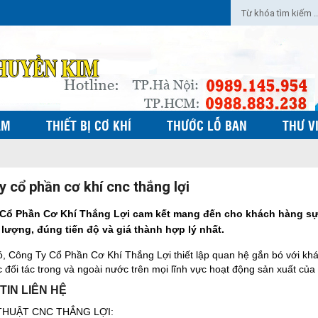
ẨM
THIẾT BỊ CƠ KHÍ
THƯỚC LỖ BAN
THƯ V
y cổ phần cơ khí cnc thắng lợi
Cổ Phần Cơ Khí Thắng Lợi cam kết mang đến cho khách hàng sự 
 lượng, đúng tiến độ và giá thành hợp lý nhất.
, Công Ty Cổ Phần Cơ Khí Thắng Lợi thiết lập quan hệ gắn bó với k
c đối tác trong và ngoài nước trên mọi lĩnh vực hoạt động sản xuất của
TIN LIÊN HỆ
THUẬT CNC THẮNG LỢI: