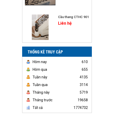
Cầu thang CTHC 901
Liên hệ
THỐNG KÊ TRUY CẬP
Hôm nay
610
Hôm qua
655
Tuần này
4135
Tuần qua
3114
Tháng này
5719
Tháng trước
19658
Tất cả
1774732