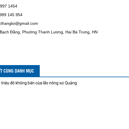
3997 1454
0989 145 954
ncthangloi@gmail.com
 Bạch Đằng, Phường Thanh Lương, Hai Bà Trưng, HN
IẾT CÙNG DANH MỤC
 triệu đô không bán của lão nông xứ Quảng