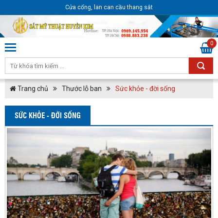
Cửa cổng, lan can cầu thang sắt
0
Trang chủ
Thước lỗ ban
Sức khỏe - đời sống
SỨC KHỎE - ĐỜI SỐNG