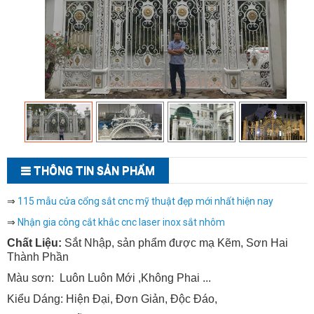
THÔNG TIN SẢN PHẨM
⇒
115 mẫu cửa cổng sắt cnc mỹ thuật đẹp mới nhất hiện nay
⇒
Nhận gia công cắt khắc cnc laser inox sắt nhôm
Chất Liệu:
Sắt Nhập, sản phẩm được mạ Kẽm, Sơn Hai
Thành Phần
Màu sơn: Luôn Luôn Mới ,Không Phai ...
Kiểu Dáng: Hiện Đại, Đơn Giản, Độc Đáo,