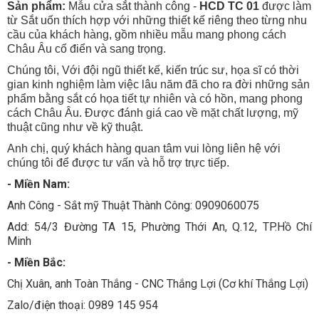
Sản phẩm:
Mẫu cửa sắt thành công -
HCD TC 01
được làm
từ Sắt uốn thích hợp với những thiết kế riêng theo từng nhu
cầu của khách hàng, gồm nhiều mẫu mang phong cách
Châu Âu cổ điển và sang trọng.
Chúng tôi, Với đội ngũ thiết kế, kiến trúc sư, họa sĩ có thời
gian kinh nghiệm làm việc lâu năm đã cho ra đời những sản
phẩm bằng sắt có họa tiết tự nhiên và có hồn, mang phong
cách Châu Âu. Được đánh giá cao về mặt chất lượng, mỹ
thuật cũng như về kỹ thuật.
Anh chị, quý khách hàng quan tâm vui lòng liên hệ với
chúng tôi để được tư vấn và hỗ trợ trực tiếp.
- Miền Nam:
Anh Công - Sắt mỹ Thuật Thành Công: 0909060075
Add: 54/3 Đường TA 15, Phường Thới An, Q.12, TP.Hồ Chí
Minh
- Miền Bắc:
Chị Xuân, anh Toàn Thắng - CNC Thắng Lợi (Cơ khí Thắng Lợi)
Zalo/điện thoại: 0989 145 954