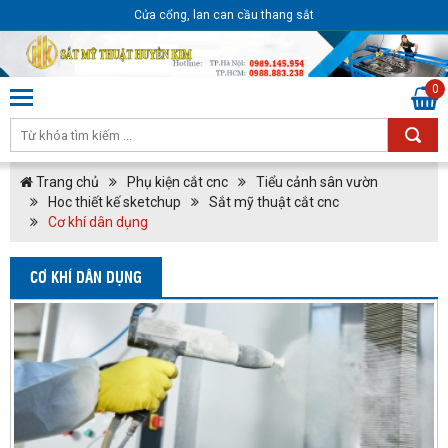
Cửa cổng, lan can cầu thang sắt
0
Trang chủ
Phụ kiện cắt cnc
Tiểu cảnh sân vườn
Hoc thiết kế sketchup
Sắt mỹ thuật cắt cnc
Cơ khí dân dụng
CƠ KHÍ DÂN DỤNG