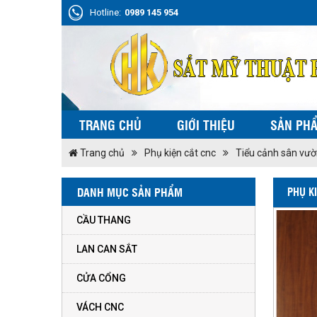
Hotline:
0989 145 954
TRANG CHỦ
GIỚI THIỆU
SẢN PH
Trang chủ
Phụ kiện cắt cnc
Tiểu cảnh sân vư
DANH MỤC SẢN PHẨM
PHỤ K
CẦU THANG
LAN CAN SẮT
CỬA CỔNG
VÁCH CNC