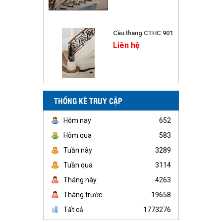
Cầu thang CTHC 901
Liên hệ
THỐNG KÊ TRUY CẬP
Hôm nay
652
Hôm qua
583
Tuần này
3289
Tuần qua
3114
Tháng này
4263
Tháng trước
19658
Tất cả
1773276