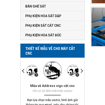
BÀN GHẾ SẮT
PHỤ KIỆN HOA SẮT DẬP
PHỤ KIỆN SẮT CẮT CNC
PHỤ KIỆN HOA SẮT ĐÚC
THIẾT KẾ MẪU VẼ CHO MÁY CẮT
CNC
Mẫu vẽ Address sigs cắt cnc
Mẫu vẽ Vorn 451 - 500
Chỉ có 20.000 vnđ/mẫu vector
Bạn lựa chọn mẫu vector, hình ảnh gửi
thông tin qua email, zalo cho chúng tôi.