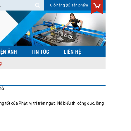
Giỏ hảng
(0) sản phẩm
IỆN ẢNH
TIN TỨC
LIÊN HỆ
g
hờ
tốt của Phật, vị trí trên ngực. Nó biểu thị công đức, lòng