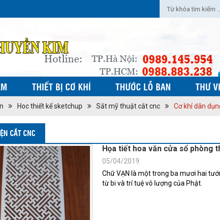
ẨM
THIẾT BỊ CƠ KHÍ
THƯỚC LỖ BAN
THƯ V
ờn
Hoc thiết kế sketchup
Sắt mỹ thuật cắt cnc
Cơ khí dân dụn
IỆN CẮT CNC
Họa tiết hoa văn cửa sổ phòng t
05/04/2019
Chữ VẠN là một trong ba mươi hai tướng 
từ bi và trí tuệ vô lượng của Phật.