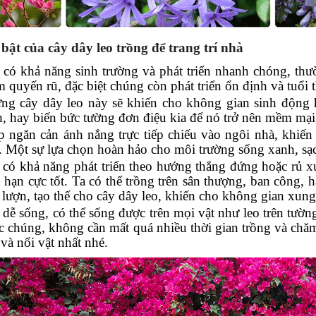
 bật của cây dây leo trồng để trang trí nhà
 có khả năng sinh trường và phát triển nhanh chóng, th
 quyến rũ, đặc biệt chúng còn phát triển ổn định và tuổi t
ng cây dây leo này sẽ khiến cho không gian sinh động h
h, hay biến bức tường đơn điệu kia để nó trở nên mềm mại
p ngăn cản ánh nắng trực tiếp chiếu vào ngôi nhà, khiến
. Một sự lựa chọn hoàn hảo cho môi trường sống xanh, sạc
 có khả năng phát triển theo hướng thẳng đứng hoặc rủ x
 hạn cực tốt. Ta có thể trồng trên sân thượng, ban công, 
 lượn, tạo thế cho cây dây leo, khiến cho không gian xun
dễ sống, có thể sống được trên mọi vật như leo trên tường
c chúng, không cần mất quá nhiều thời gian trồng và chă
và nổi vật nhất nhé.