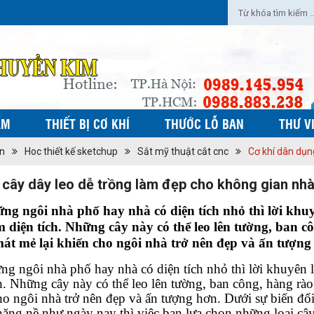
ẨM
THIẾT BỊ CƠ KHÍ
THƯỚC LỖ BAN
THƯ V
ờn
Hoc thiết kế sketchup
Sắt mỹ thuật cắt cnc
Cơ khí dân dụn
cây dây leo dễ trồng làm đẹp cho không gian nh
ng ngôi nhà phố hay nhà có diện tích nhỏ thì lời khu
ệm diện tích. Những cây này có thể leo lên tường, ban
át mẻ lại khiến cho ngôi nhà trở nên đẹp và ấn tượn
ng ngôi nhà phố hay nhà có diện tích nhỏ thì lời khuyên l
ch. Những cây này có thể leo lên tường, ban công, hàng r
ho ngôi nhà trở nên đẹp và ấn tượng hơn. Dưới sự biến đổi
nặng nề như ngày nay thì việc bạn lựa chọn những loại cây