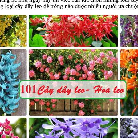
g loại cây dây leo dễ trồng nào được nhiều người ưa chuộ