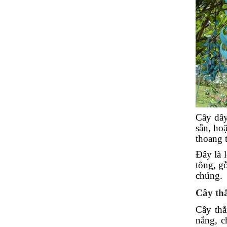
Cây dây
sẵn, ho
thoang 
Đây là 
tông, g
chúng.
Cây thằ
Cây thằ
nắng, c