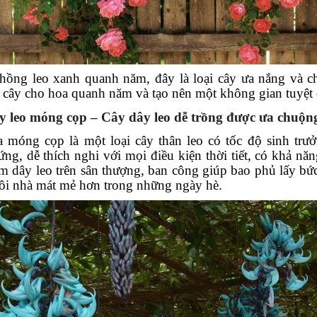
hồng leo xanh quanh năm, đây là loại cây ưa nắng và ch
 cây cho hoa quanh năm và tạo nên một không gian tuyệt 
 leo móng cọp – Cây dây leo dễ trồng được ưa chuộn
 móng cọp là một loại cây thân leo có tốc độ sinh tr
ứng, dễ thích nghi với mọi điều kiện thời tiết, có khả n
àm dây leo trên sân thượng, ban công giúp bao phủ lấy bứ
ôi nhà mát mẻ hơn trong những ngày hè.