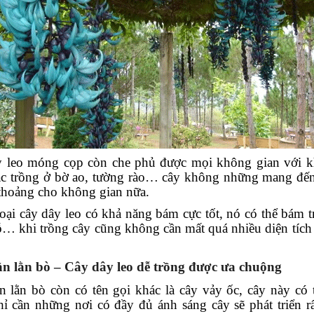
 leo móng cọp còn che phủ được mọi không gian với kh
ặc trồng ở bờ ao, tường rào… cây không những mang đế
thoảng cho không gian nữa.
loại cây dây leo có khả năng bám cực tốt, nó có thể bám tr
ỗ… khi trồng cây cũng không cần mất quá nhiều diện tích
n lằn bò – Cây dây leo dễ trồng được ưa chuộng
n lằn bò còn có tên gọi khác là cây vảy ốc, cây này có
hỉ cần những nơi có đầy đủ ánh sáng cây sẽ phát triển 