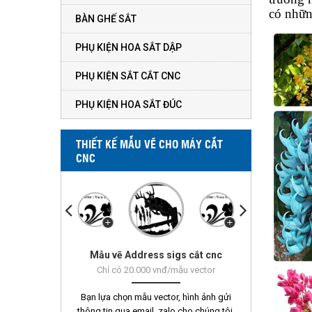
có nhữn
BÀN GHẾ SẮT
PHỤ KIỆN HOA SẮT DẬP
PHỤ KIỆN SẮT CẮT CNC
PHỤ KIỆN HOA SẮT ĐÚC
THIẾT KẾ MẪU VẼ CHO MÁY CẮT
CNC
Mẫu vẽ Address sigs cắt cnc
Mẫu vẽ Vorn 451 - 500
Chỉ có 20.000 vnđ/mẫu vector
Bạn lựa chọn mẫu vector, hình ảnh gửi
thông tin qua email, zalo cho chúng tôi.