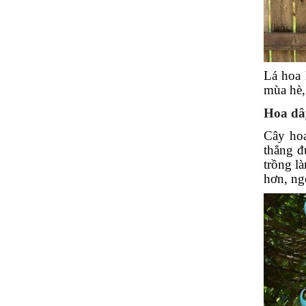
Lá hoa 
mùa hè,
Hoa dây
Cây hoa
thẳng đ
trồng l
hơn, ng