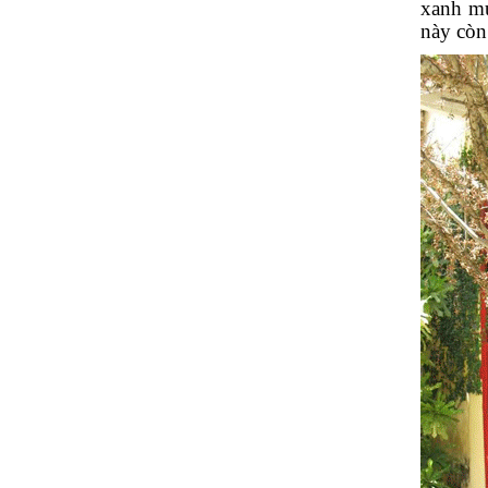
xanh mư
này còn