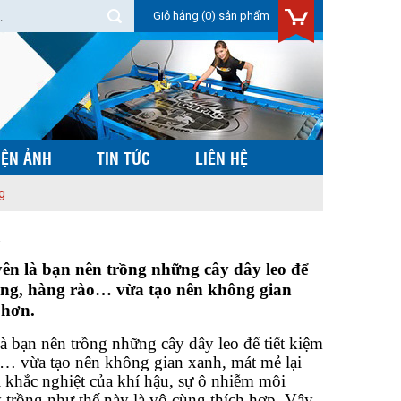
Giỏ hảng
(0) sản phẩm
IỆN ẢNH
TIN TỨC
LIÊN HỆ
g
à
yên là bạn nên trồng những cây dây leo để
 công, hàng rào… vừa tạo nên không gian
g hơn.
à bạn nên trồng những cây dây leo để tiết kiệm
ào… vừa tạo nên không gian xanh, mát mẻ lại
 khắc nghiệt của khí hậu, sự ô nhiễm môi
 trồng như thế này là vô cùng thích hợp. Vậy