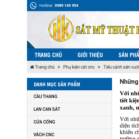
Hotline:
0989 145 954
TRANG CHỦ
GIỚI THIỆU
SẢN PH
Trang chủ
Phụ kiện cắt cnc
Tiểu cảnh sân vư
Những 
DANH MỤC SẢN PHẨM
Với nhữ
CẦU THANG
tiết ki
xanh, m
LAN CAN SẮT
Với nhữ
CỬA CỔNG
diện tí
khiến c
VÁCH CNC
trường 