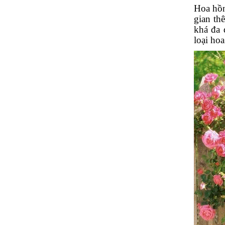
Hoa hồn
gian th
khá đa 
loại ho