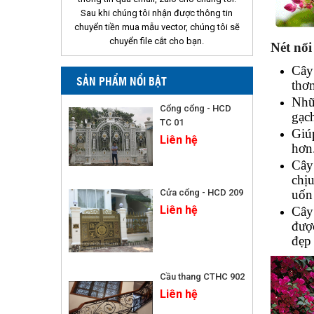
Sau khi chúng tôi nhận được thông tin
chuyển tiền mua mẫu vector, chúng tôi sẽ
chuyển file cắt cho bạn.
Nét nổi
Cây
SẢN PHẨM NỔI BẬT
thơm
Nhữ
Cổng cổng - HCD
gạc
TC 01
Giú
Liên hệ
hơn
Cây
chịu
Cửa cổng - HCD 209
uốn
Liên hệ
Cây 
đượ
đẹp 
Cầu thang CTHC 902
Liên hệ