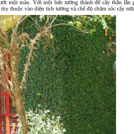
ớt một màu. Với một bức tường thành để cây thằn lằn p
 tùy thuộc vào diện tích tường và chế độ chăm sóc cây nữa