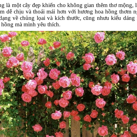
g là một cây đẹp khiến cho không gian thêm thơ mộng, 
êm dễ chịu và thoải mái hơn với hương hoa hồng thơm n
dạng về chủng lọai và kích thước, cũng nhưu kiểu dáng 
a hồng mà mình yêu thích.