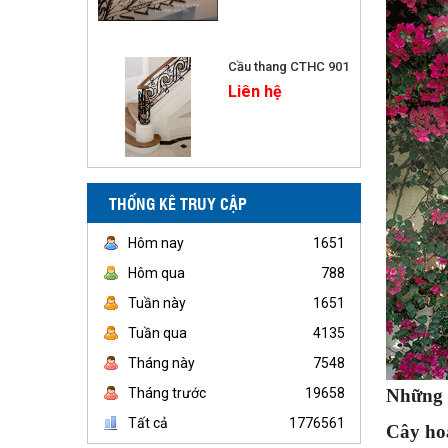
Cầu thang CTHC 901
Liên hệ
THỐNG KÊ TRUY CẬP
Hôm nay
1651
Hôm qua
788
Tuần này
1651
Tuần qua
4135
Tháng này
7548
Tháng trước
19658
Những c
Tất cả
1776561
Cây hoa